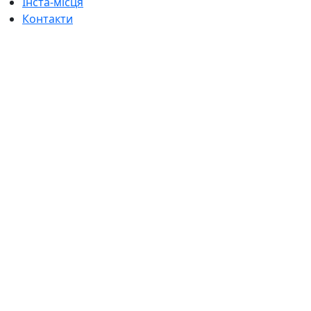
Інста-місця
Контакти