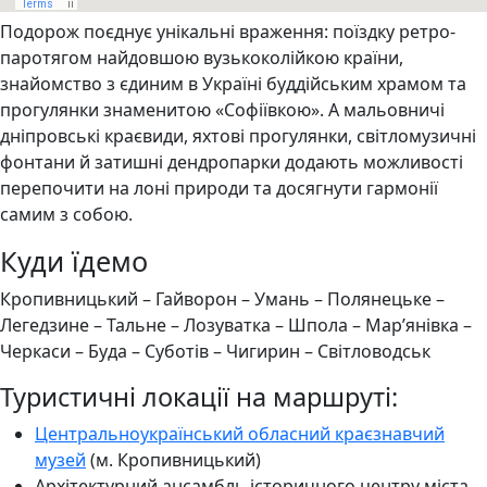
Подорож поєднує унікальні враження: поїздку ретро-
паротягом найдовшою вузькоколійкою країни,
знайомство з єдиним в Україні буддійським храмом та
прогулянки знаменитою «Софіївкою». А мальовничі
дніпровські краєвиди, яхтові прогулянки, світломузичні
фонтани й затишні дендропарки додають можливості
перепочити на лоні природи та досягнути гармонії
самим з собою.
Куди їдемо
Кропивницький – Гайворон – Умань – Полянецьке –
Легедзине – Тальне – Лозуватка – Шпола – Мар’янівка –
Черкаси – Буда – Суботів – Чигирин – Світловодськ
Туристичні локації на маршруті:
Центральноукраїнський обласний краєзнавчий
музей
(м. Кропивницький)
Архітектурний ансамбль історичного центру міста