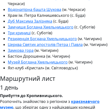
Черкаси)
Водонапірна башта Шухова
(м. Черкаси)
Храм ім. Петра Калнишевського (с. Буда)
Дуб Максима Залізняка
(с. Буда)
Замчище Богдана Хмельницького
(с. Суботів)
Три криниці
(с. Суботів)
Резиденція Богдана Хмельницького
(м. Чигирин)
Церква Святих апостолів Петра і Павла
(м. Чигирин)
Замкова гора
(м. Чигирин)
Бастіон Дорошенка (м. Чигирин)
Музей Богдана Хмельницького
(м. Чигирин)
Яхт-клуб «Кристал» (м. Світловодськ)
Маршрутний лист
1 день
Прибуття до Кропивницького.
Розпочніть знайомство з регіоном з
краєзнавчого
музею
, що зберігає одну з найцікавіших колекцій