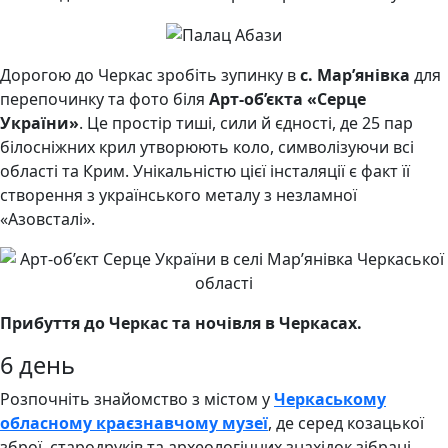
Дорогою до Черкас зробіть зупинку в
с. Мар’янівка
для
перепочинку та фото біля
Арт-об’єкта «Серце
України»
. Це простір тиші, сили й єдності, де 25 пар
білосніжних крил утворюють коло, символізуючи всі
області та Крим. Унікальністю цієї інсталяції є факт її
створення з українського металу з незламної
«Азовсталі».
Прибуття до Черкас та ночівля в Черкасах.
6 день
Розпочніть знайомство з містом у
Черкаському
обласному краєзнавчому музеї
, де серед козацької
зброї, стародруків та археологічних знахідок зібрані