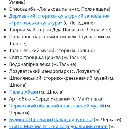
Умань)
Етносадиба «Лялькова хата» (с. Полянецьке)
Державний історико-культурний заповідник
«Трипільська культура»
(с. Легедзине)
Творча майстерня Діда Панаса (с. Легедзине)
Палацово-парковий комплекс Шувалових (м.
Тальне)
Тальнівський музей історії (м. Тальне)
Свято-троїцька церква (м. Тальне)
Водонапірна вежа (м. Тальне)
Лозуватський дендропарк (с. Лозуватка)
Шполянський історико-краєзнавчий музей (м.
Шпола)
Палац Абази
(м. Шпола)
Арт-об’єкт «Серце України» (с. Мар’янівка)
Черкаський обласний краєзнавчий музей
(м.
Черкаси)
Будинок Щербини (Палац одружень)
(м. Черкаси)
Свято-Михайлівський кафедральний собор
(м.