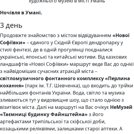
Ночівля в Умані.
3 день
Продовжте знайомство з містом відвідуванням
«Нової
Софіївки»
– єдиного у Східній Європі дендропарку у
стилі фентезі, де в одній прогулянці поєдналися
українські, японські та китайські мотиви. Від казкових
ландшафтів «Нової Софіївки» маршрут веде Вас до однієї
з найвідоміших сучасних атракцій міста –
світломузичного фонтанного комплексу «Перлина
кохання»
(парк ім. Т.Г. Шевченка), що входить до трійки
найбільших фонтанів України. Вода, світло та музика
зливаються тут у видовищне шоу, що стало однією з
візитівок міста. Далі на маршруті на Вас очікує
НеМузей
«Таємниці будинку Файнштейна»
з його
артефактами трипільської та скіфської доби,
козацькими реліквіями, залишками старої аптеки. А