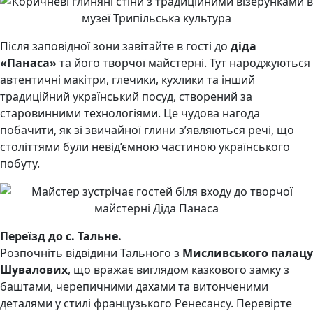
Після заповідної зони завітайте в гості до
діда
«Панаса»
та його творчої майстерні. Тут народжуються
автентичні макітри, глечики, кухлики та інший
традиційний український посуд, створений за
старовинними технологіями. Це чудова нагода
побачити, як зі звичайної глини з’являються речі, що
століттями були невід’ємною частиною українського
побуту.
Переїзд до с. Тальне.
Розпочніть відвідини Тального з
Мисливського палацу
Шувалових
, що вражає виглядом казкового замку з
баштами, черепичними дахами та витонченими
деталями у стилі французького Ренесансу. Перевірте