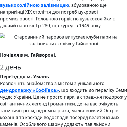
вузькоколійною залізницею
, збудованою ще
наприкінці ХІХ століття для потреб цукрової
промисловості. Головною гордістю вузькоколійки є
діючий паротяг Гр-280, що курсує з 1949 року.
Ночівля в м. Гайвороні.
2 день
Переїзд до м. Умань
Розпочніть знайомство з містом з унікального
дендропарку «Софіївка»
, що входить до переліку Семи
чудес України. Це не просто парк, а справжня подорож у
світ античних легенд і романтики, де на вас очікують
таємничі гроти, підземна річка, мальовничий Острів
кохання та каскади водоспадів посеред велетенських
каменів. Особливого шарму додають павільйони