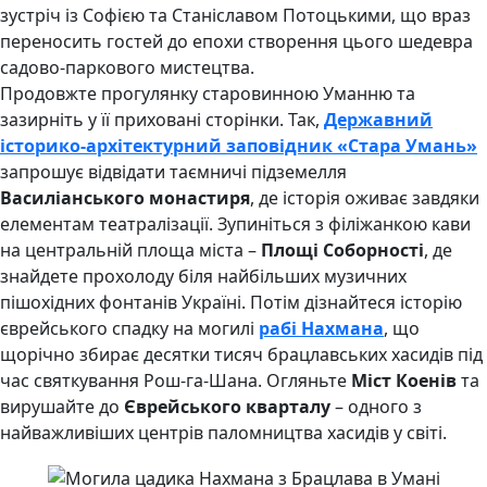
зустріч із Софією та Станіславом Потоцькими, що враз
переносить гостей до епохи створення цього шедевра
садово-паркового мистецтва.
Продовжте прогулянку старовинною Уманню та
зазирніть у її приховані сторінки. Так,
Державний
історико-архітектурний заповідник «Стара Умань»
запрошує відвідати таємничі підземелля
Василіанського монастиря
, де історія оживає завдяки
елементам театралізації. Зупиніться з філіжанкою кави
на центральній площа міста –
Площі Соборності
, де
знайдете прохолоду біля найбільших музичних
пішохідних фонтанів Україні. Потім дізнайтеся історію
єврейського спадку на могилі
рабі Нахмана
, що
щорічно збирає десятки тисяч брацлавських хасидів під
час святкування Рош-га-Шана. Огляньте
Міст Коенів
та
вирушайте до
Єврейського кварталу
– одного з
найважливіших центрів паломництва хасидів у світі.