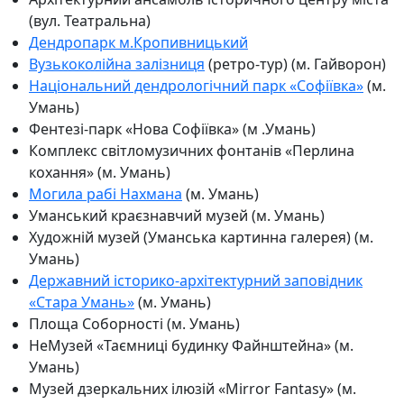
(вул. Театральна)
Дендропарк м.Кропивницький
Вузькоколійна залізниця
(ретро-тур) (м. Гайворон)
Національний дендрологічний парк «Софіївка»
(м.
Умань)
Фентезі-парк «Нова Софіївка» (м .Умань)
Комплекс світломузичних фонтанів «Перлина
кохання» (м. Умань)
Могила рабі Нахмана
(м. Умань)
Уманський краєзнавчий музей (м. Умань)
Художній музей (Уманська картинна галерея) (м.
Умань)
Державний історико-архітектурний заповідник
«Стара Умань»
(м. Умань)
Площа Соборності (м. Умань)
НеМузей «Таємниці будинку Файнштейна» (м.
Умань)
Музей дзеркальних ілюзій «Mirror Fantasy» (м.