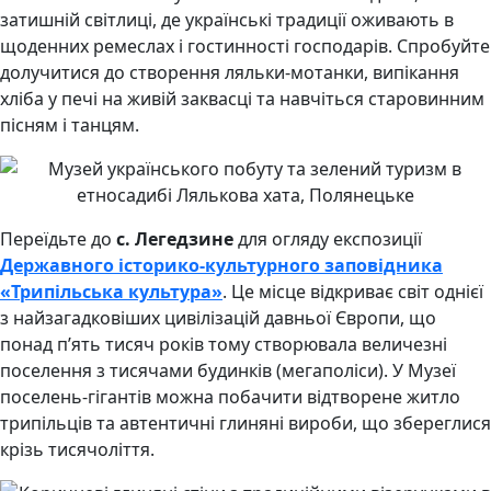
затишній світлиці, де українські традиції оживають в
щоденних ремеслах і гостинності господарів. Спробуйте
долучитися до створення ляльки-мотанки, випікання
хліба у печі на живій заквасці та навчіться старовинним
пісням і танцям.
Переїдьте до
с. Легедзине
для огляду експозиції
Державного історико-культурного заповідника
«Трипільська культура»
. Це місце відкриває світ однієї
з найзагадковіших цивілізацій давньої Європи, що
понад п’ять тисяч років тому створювала величезні
поселення з тисячами будинків (мегаполіси). У Музеї
поселень-гігантів можна побачити відтворене житло
трипільців та автентичні глиняні вироби, що збереглися
крізь тисячоліття.