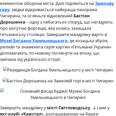
елементом оборони міста. Далі підніміться на
Замкову
гору
, звідки відкривається найкраща панорама
Чигирина, та огляньте відновлений
Бастіон
Дорошенка
– одну з небагатьох споруд, що нагадують
про могутню фортецю, яка колись захищала
гетьманську столицю. Завершити мандрівку варто в
Музеї Богдана Хмельницького
, де козацька зброя,
реліквії та знаменита серія картин «Гетьмани України»
допомагають по-новому поглянути на епоху, що
змінила хід української історії.
Завершіть мандрівку у
місті Світловодську
, а саме у
яхт-клубі «Кристал
», розташованому на березі