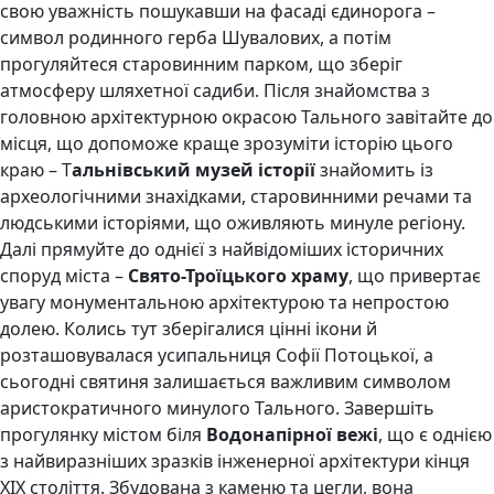
свою уважність пошукавши на фасаді єдинорога –
символ родинного герба Шувалових, а потім
прогуляйтеся старовинним парком, що зберіг
атмосферу шляхетної садиби. Після знайомства з
головною архітектурною окрасою Тального завітайте до
місця, що допоможе краще зрозуміти історію цього
краю – Т
альнівський музей історії
знайомить із
археологічними знахідками, старовинними речами та
людськими історіями, що оживляють минуле регіону.
Далі прямуйте до однієї з найвідоміших історичних
споруд міста –
Свято-Троїцького храму
, що привертає
увагу монументальною архітектурою та непростою
долею. Колись тут зберігалися цінні ікони й
розташовувалася усипальниця Софії Потоцької, а
сьогодні святиня залишається важливим символом
аристократичного минулого Тального. Завершіть
прогулянку містом біля
Водонапірної вежі
, що є однією
з найвиразніших зразків інженерної архітектури кінця
ХІХ століття. Збудована з каменю та цегли, вона