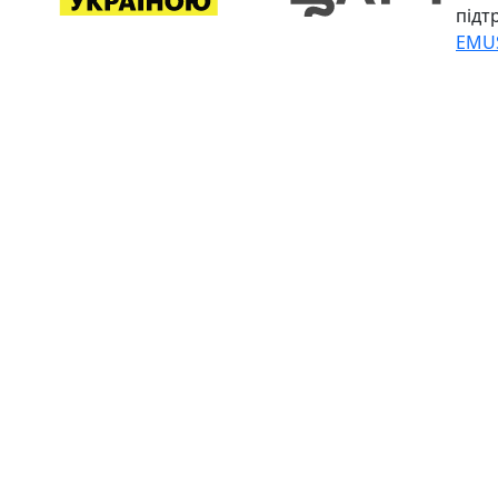
підт
EMU