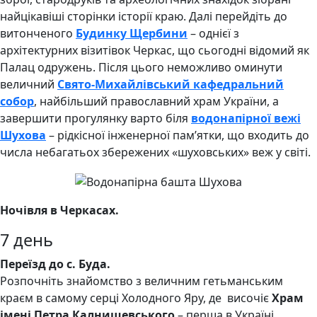
найцікавіші сторінки історії краю. Далі перейдіть до
витонченого
Будинку Щербини
– однієї з
архітектурних візитівок Черкас, що сьогодні відомий як
Палац одружень. Після цього неможливо оминути
величний
Свято-Михайлівський кафедральний
собор
, найбільший православний храм України, а
завершити прогулянку варто біля
водонапірної вежі
Шухова
– рідкісної інженерної пам’ятки, що входить до
числа небагатьох збережених «шуховських» веж у світі.
Ночівля в Черкасах.
7 день
Переїзд до с. Буда.
Розпочніть знайомство з величним гетьманським
краєм в самому серці Холодного Яру, де височіє
Храм
імені Петра Калнишевського
– перша в Україні