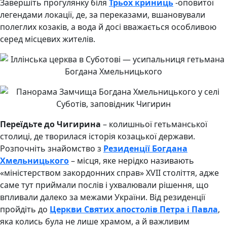
Завершіть прогулянку біля
Трьох криниць
-оповитої
легендами локації, де, за переказами, вшановували
полеглих козаків, а вода й досі вважається особливою
серед місцевих жителів.
Переїдьте до Чигирина
– колишньої гетьманської
столиці, де творилася історія козацької держави.
Розпочніть знайомство з
Резиденції Богдана
Хмельницького
– місця, яке нерідко називають
«міністерством закордонних справ» XVII століття, адже
саме тут приймали послів і ухвалювали рішення, що
впливали далеко за межами України. Від резиденції
пройдіть до
Церкви Святих апостолів Петра і Павла
,
яка колись була не лише храмом, а й важливим