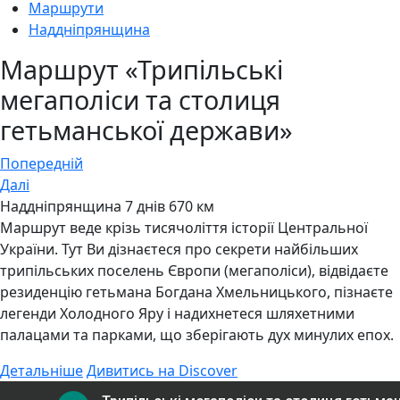
Маршрути
Наддніпрянщина
Маршрут «Трипільські
мегаполіси та столиця
гетьманської держави»
Навігація
Попередній
Далі
записів
Наддніпрянщина
7 днів
670 км
Маршрут веде крізь тисячоліття історії Центральної
України. Тут Ви дізнаєтеся про секрети найбільших
трипільських поселень Європи (мегаполіси), відвідаєте
резиденцію гетьмана Богдана Хмельницького, пізнаєте
легенди Холодного Яру і надихнетеся шляхетними
палацами та парками, що зберігають дух минулих епох.
Детальніше
Дивитись на Discover