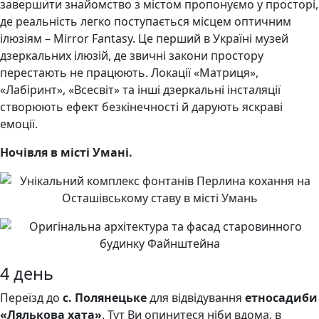
завершити знайомство з містом пропонуємо у просторі,
де реальність легко поступається місцем оптичним
ілюзіям – Mirror Fantasy. Це перший в Україні музей
дзеркальних ілюзій, де звичні закони простору
перестають не працюють. Локації «Матриця»,
«Лабіринт», «Всесвіт» та інші дзеркальні інсталяції
створюють ефект безкінечності й дарують яскраві
емоції.
Ночівля в місті Умані.
4 день
Переїзд до
с. Полянецьке
для відвідування
етносадиби
«Лялькова хата»
. Тут Ви опинитеся ніби вдома, в