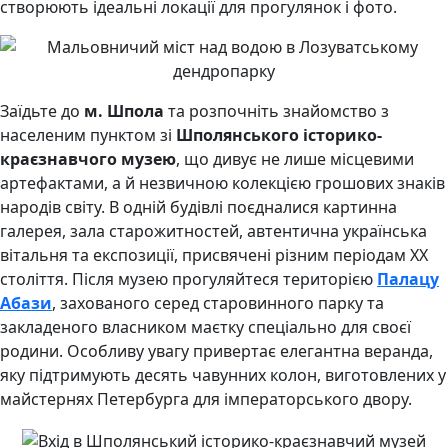
створюють ідеальні локації для прогулянок і фото.
Заїдьте до
м. Шпола
та розпочніть знайомство з
населеним пунктом зі
Шполянського історико-
краєзнавчого музею
, що дивує не лише місцевими
артефактами, а й незвичною колекцією грошових знаків
народів світу. В одній будівлі поєдналися картинна
галерея, зала старожитностей, автентична українська
вітальня та експозиції, присвячені різним періодам ХХ
століття. Після музею прогуляйтеся територією
Палацу
Абази
, захованого серед старовинного парку та
закладеного власником маєтку спеціально для своєї
родини. Особливу увагу привертає елегантна веранда,
яку підтримують десять чавунних колон, виготовлених у
майстернях Петербурга для імператорського двору.