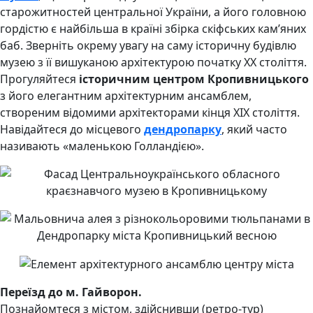
старожитностей центральної України, а його головною
гордістю є найбільша в країні збірка скіфських кам’яних
баб. Зверніть окрему увагу на саму історичну будівлю
музею з її вишуканою архітектурою початку ХХ століття.
Прогуляйтеся
історичним центром Кропивницького
з його елегантним архітектурним ансамблем,
створеним відомими архітекторами кінця ХІХ століття.
Навідайтеся до місцевого
дендропарку
, який часто
називають «маленькою Голландією».
Переїзд до м. Гайворон.
Познайомтеся з містом, здійснивши (ретро-тур)