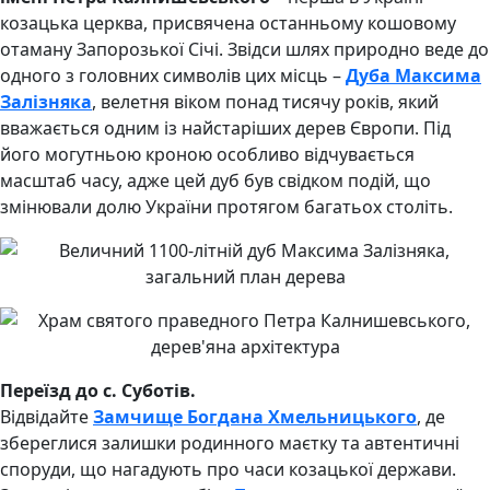
козацька церква, присвячена останньому кошовому
отаману Запорозької Січі. Звідси шлях природно веде до
одного з головних символів цих місць –
Дуба Максима
Залізняка
, велетня віком понад тисячу років, який
вважається одним із найстаріших дерев Європи. Під
його могутньою кроною особливо відчувається
масштаб часу, адже цей дуб був свідком подій, що
змінювали долю України протягом багатьох століть.
Переїзд до с. Суботів.
Відвідайте
Замчище Богдана Хмельницького
, де
збереглися залишки родинного маєтку та автентичні
споруди, що нагадують про часи козацької держави.