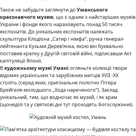
Також не забудьте заглянути до
Уманського
краєзнавчого музею
, що є одним з найстаріших музеїв
України і фонди якого нараховують понад 50 тисяч
експонатів. До унікальних експонатів належать
скульптура Клодіона „Сатир і німфа“, ручка генерал-
лейтенанта Кузьми Дерев’янка, якою він буквально
поставив крапку у Другій світовій війні, підписавши Акт
капітуляції Японії.
В
художньому музеї Умані
огляньте колекції твори
відомих українських та зарубіжних митців XVII -ХХ
століть (серед яких, оригінальне полотно Пітера
Брейгеля-молодшого „Хода нареченого“). Заклад
унікальний, тим, що водночас як музей, і як храм
(щонеділі та у святкові дні тут проходять богослужіння).