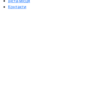
Інста-місця
Контакти