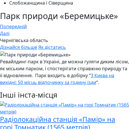
Слобожанщина і Сіверщина
Парк природи «Беремицьке»
Навігація
Попередній
Далі
записів
Чернігівська область
Дізнайся більше
Як дістатись
Ревайлдинг-парк в Україні, де можна гуляти диким лісом,
як міським парком, і спостерігати справжню природу та
її відновлення. Парк входить в добірку “
З Києва на
вихідні: 50 місць відпочинку за годину їзди
“.
Інші інста-місця
Радіолокаційна станція «Памір» на
горі Томнатик (1565 метрів)