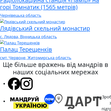
Радіолокаційна станція «Памір» на
горі Томнатик (1565 метрів)
Чернівецька область
Лядівський скельний монастир
с. Лядова, Вінницька область
Палац Терещенків
смт. Червоне, Житомирська область
Ще більше вражень
від мандрів в
наших соціальних мережах
Зро
підт