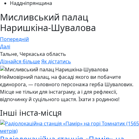
Наддніпрянщина
Мисливський палац
Наришкіна-Шувалова
Навігація
Попередній
Далі
записів
Тальне, Черкаська область
Дізнайся більше
Як дістатись
Неймовірний палац, на фасаді якого ви побачите
єдинорога, — головного персонажа герба Шувалових.
Місце не тільки для інстаграму, а і для рефлексії,
відпочинку й суцільного щастя. Їхати з родиною!
Інші інста-місця